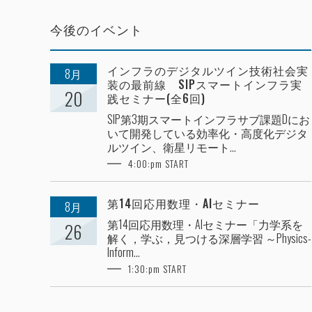
今後のイベント
インフラのデジタルツイン技術社会実
8月
装の最前線 SIPスマートインフラ実
20
践セミナー(全6回)
SIP第3期スマートインフラサブ課題Dにお
いて開発している効率化・高度化デジタ
ルツイン、衛星リモート...
4:00:pm START
第14回応用数理・AIセミナー
8月
第14回応用数理・AIセミナー「力学系を
26
解く，学ぶ，見つける深層学習 ～Physics-
Inform...
1:30:pm START