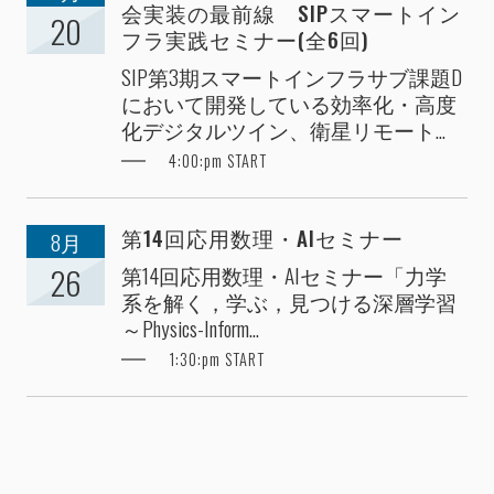
会実装の最前線 SIPスマートイン
20
フラ実践セミナー(全6回)
SIP第3期スマートインフラサブ課題D
において開発している効率化・高度
化デジタルツイン、衛星リモート...
4:00:pm START
第14回応用数理・AIセミナー
8月
第14回応用数理・AIセミナー「力学
26
系を解く，学ぶ，見つける深層学習
～Physics-Inform...
1:30:pm START