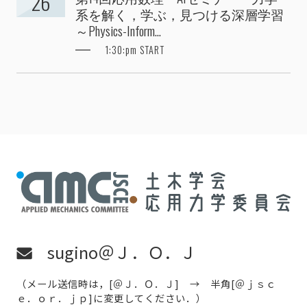
26
系を解く，学ぶ，見つける深層学習
～Physics-Inform...
1:30:pm START
sugino＠Ｊ．Ｏ．Ｊ
（メール送信時は，[＠Ｊ．Ｏ．Ｊ] → 半角[＠ｊｓｃ
ｅ．ｏｒ．ｊｐ]に変更してください．）