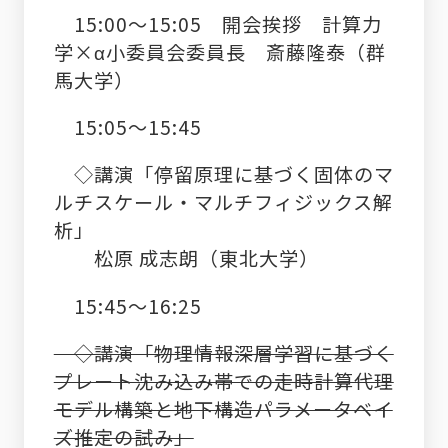
15:00
～
15
:05
開会挨拶 計算力
学×α小委員会委員長 斎藤隆泰（群
馬大学）
15:05
～
15:45
◇講演「停留原理に基づく固体のマ
ルチスケール・マルチフィジックス解
析」
松原 成志朗（東北大学）
15:45～
16:25
◇講演「物理情報深層学習に基づく
プレート沈み込み帯での走時計算代理
モデル構築と地下構造パラメータベイ
ズ推定の試み」