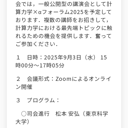
会では，一般公開型の講演会として計
算力学×αフォーラム
2025
を予定して
おります．複数の講師をお招きして，
計算力学における最先端トピックに触
れるための機会を提供します．奮って
ご参加ください．
１ 日時：
2025
年9月3日（水）
15
時
00
分～
17
時05分
２ 会議形式：Z
oom
によるオンライ
ン開催
３ プログラム：
○司会進行 松本 安弘（東京科学
大学）