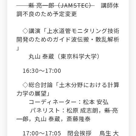
縣 亮一郎（
JAMSTEC）
講師体
調不良のため予定変更
◇講演「上水道管モニタリング技術
開発のためのガイド波伝搬・散乱解析
」
丸山 泰蔵（東京科学大学）
16:30
～
17:00
◇総合討論「土木分野における計算
力学の展望」
コーディネーター：松本 安弘
パネリスト：
松原 成志朗
，
縣 亮
一郎
，丸山 泰蔵，斎藤隆泰
17:00
～
17:05
閉会挨拶 鳥生 大