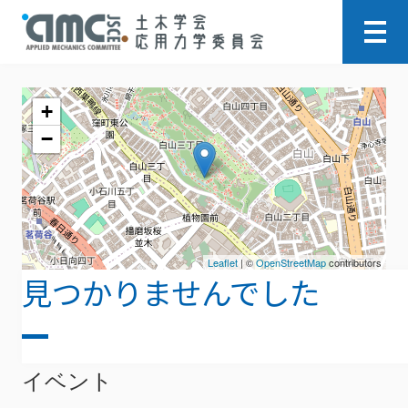
+
−
Leaflet
| ©
OpenStreetMap
contributors
見つかりませんでした
ごめんなさい。指定されたアーカイブは見つ
かりませんでした。
イベント