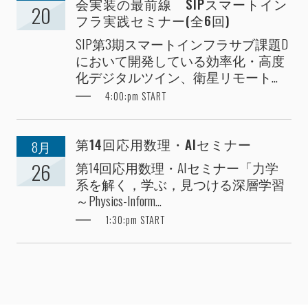
会実装の最前線 SIPスマートイン
20
フラ実践セミナー(全6回)
SIP第3期スマートインフラサブ課題D
において開発している効率化・高度
化デジタルツイン、衛星リモート...
4:00:pm START
第14回応用数理・AIセミナー
8月
第14回応用数理・AIセミナー「力学
26
系を解く，学ぶ，見つける深層学習
～Physics-Inform...
1:30:pm START