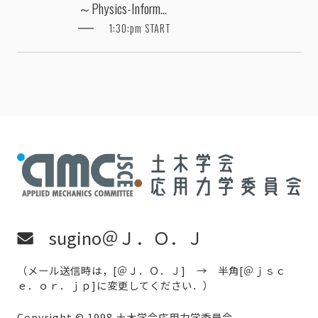
～Physics-Inform...
1:30:pm START
sugino＠Ｊ．Ｏ．Ｊ
（メール送信時は，[＠Ｊ．Ｏ．Ｊ] → 半角[＠ｊｓｃ
ｅ．ｏｒ．ｊｐ]に変更してください．）
Copyright © 1998 土木学会応用力学委員会,