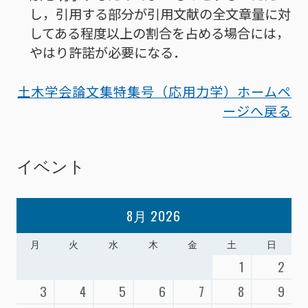
し，引用する部分が引用文献の全文章量に対
してある程度以上の割合を占める場合には，
やはり許諾が必要になる．
土木学会論文集特集号（応用力学）ホームペ
ージへ戻る
イベント
8月 2026
月
火
水
木
金
土
日
1
2
3
4
5
6
7
8
9