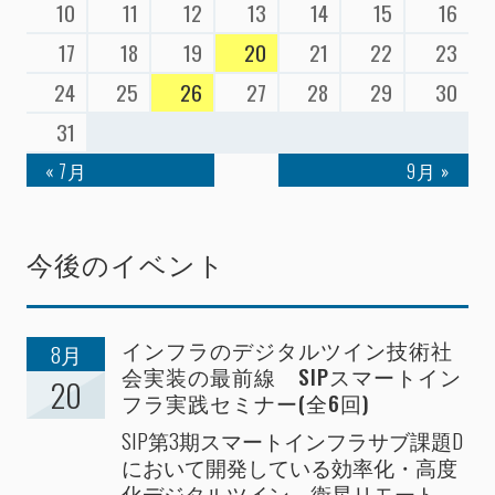
10
11
12
13
14
15
16
17
18
19
20
21
22
23
24
25
26
27
28
29
30
31
« 7月
9月 »
今後のイベント
インフラのデジタルツイン技術社
8月
会実装の最前線 SIPスマートイン
20
フラ実践セミナー(全6回)
SIP第3期スマートインフラサブ課題D
において開発している効率化・高度
化デジタルツイン、衛星リモート...