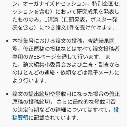
ン，オーガナイズドセッション，特別企画セ
ッションを含む）において研究成果を発表し
たもののみ，1講演（口頭発表，ポスター発
表を含む）につき論文1件を受け付けます．
本特集号における論文の
投稿，査読結果閲
覧，修正原稿の投稿
などはすべて論文投稿者
専用のWEBページを通して行います． ま
た，論文編集小委員会および主査・副査から
のほとんどの連絡・依頼などは電子メールに
より行います．
論文の
提出締切
や登載可になった場合の
修正
原稿の投稿締切
， さらに最終的な登載可否
の決定時期などの詳細についてはすべて，
投
稿要領
に記載されています．