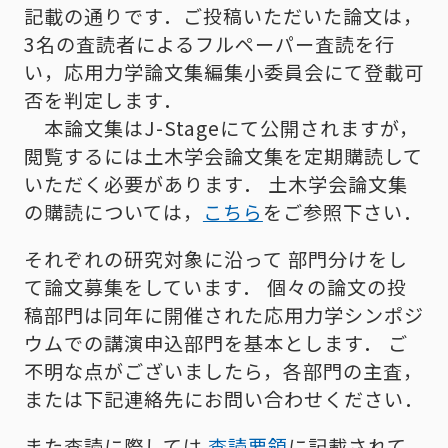
記載の通りです．ご投稿いただいた論文は，
3名の査読者によるフルペーパー査読を行
い，応用力学論文集編集小委員会にて登載可
否を判定します．
本論文集はJ-Stageにて公開されますが，
閲覧するには土木学会論文集を定期購読して
いただく必要があります． 土木学会論文集
の購読については，
こちら
をご参照下さい．
それぞれの研究対象に沿って 部門分けをし
て論文募集をしています． 個々の論文の投
稿部門は同年に開催された応用力学シンポジ
ウムでの講演申込部門を基本とします． ご
不明な点がございましたら，各部門の主査，
または下記連絡先にお問い合わせください．
また査読に際しては
査読要領
に記載されて