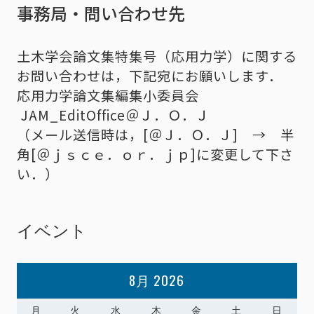
事務局・問い合わせ先
土木学会論文集特集号（応用力学）に関する
お問い合わせは，下記宛にお願いします．
応用力学論文集編集小委員会
JAM_EditOffice＠Ｊ．Ｏ．Ｊ
（メール送信時は，[＠Ｊ．Ｏ．Ｊ] → 半
角[＠ｊｓｃｅ．ｏｒ．ｊｐ]に変更して下さ
い．）
イベント
8月 2026
月
火
水
木
金
土
日