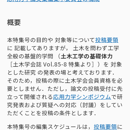
概要
本特集号の目的や 対象等について
投稿要領
に 記載してありますが， 土木を問わず工学
全般の基盤的学問 （
土木工学の基礎体力
［土木学会誌 Vol.85-8 特集より］）を 対象
とした研究 の発表の場と考えております．
そのため，投稿の際に土木学会会員資格を必
要としません．ただし，論文の投稿受付に先
立って開催される
応用力学シンポジウム
で研
究発表および質疑への対応（討議）をしてい
ただくことを投稿の条件とします．
本特集号の編集スケジュールは，
投稿要領
に