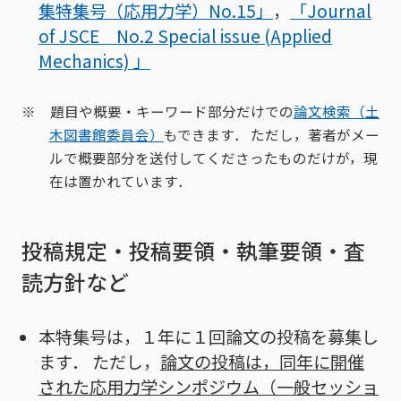
集特集号（応用力学）No.15」
，
「Journal
of JSCE No.2 Special issue (Applied
Mechanics) 」
※ 題目や概要・キーワード部分だけでの
論文検索（土
木図書館委員会）
もできます． ただし，著者がメー
ルで概要部分を送付してくださったものだけが，現
在は置かれています．
投稿規定・投稿要領・執筆要領・査
読方針など
本特集号は，１年に１回論文の投稿を募集し
ます． ただし，
論文の投稿は，同年に開催
された応用力学シンポジウム（一般セッショ