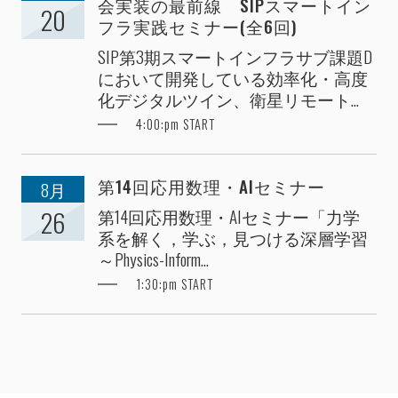
会実装の最前線 SIPスマートイン
20
フラ実践セミナー(全6回)
SIP第3期スマートインフラサブ課題D
において開発している効率化・高度
化デジタルツイン、衛星リモート...
4:00:pm START
第14回応用数理・AIセミナー
8月
第14回応用数理・AIセミナー「力学
26
系を解く，学ぶ，見つける深層学習
～Physics-Inform...
1:30:pm START