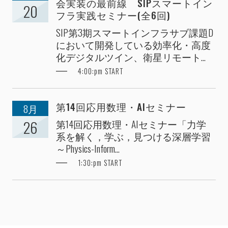
会実装の最前線 SIPスマートイン
20
フラ実践セミナー(全6回)
SIP第3期スマートインフラサブ課題D
において開発している効率化・高度
化デジタルツイン、衛星リモート...
4:00:pm START
第14回応用数理・AIセミナー
8月
第14回応用数理・AIセミナー「力学
26
系を解く，学ぶ，見つける深層学習
～Physics-Inform...
1:30:pm START