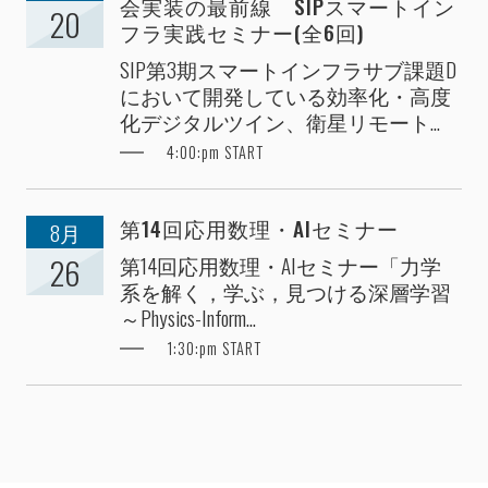
会実装の最前線 SIPスマートイン
20
フラ実践セミナー(全6回)
SIP第3期スマートインフラサブ課題D
において開発している効率化・高度
化デジタルツイン、衛星リモート...
4:00:pm START
第14回応用数理・AIセミナー
8月
第14回応用数理・AIセミナー「力学
26
系を解く，学ぶ，見つける深層学習
～Physics-Inform...
1:30:pm START