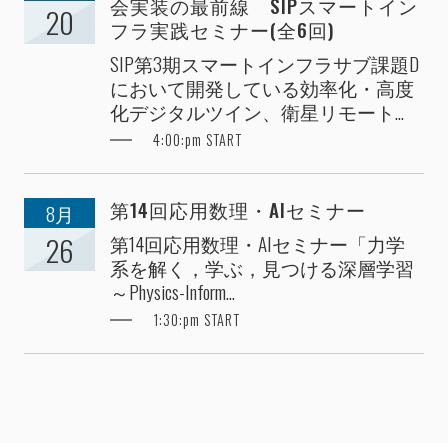
会実装の最前線 SIPスマートイン
20
フラ実践セミナー(全6回)
SIP第3期スマートインフラサブ課題D
において開発している効率化・高度
化デジタルツイン、衛星リモート...
4:00:pm START
第14回応用数理・AIセミナー
8月
第14回応用数理・AIセミナー「力学
26
系を解く，学ぶ，見つける深層学習
～Physics-Inform...
1:30:pm START