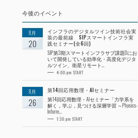
今後のイベント
インフラのデジタルツイン技術社会実
8月
装の最前線 SIPスマートインフラ実
20
践セミナー(全6回)
SIP第3期スマートインフラサブ課題Dにお
いて開発している効率化・高度化デジタ
ルツイン、衛星リモート...
4:00:pm START
第14回応用数理・AIセミナー
8月
第14回応用数理・AIセミナー「力学系を
26
解く，学ぶ，見つける深層学習 ～Physics-
Inform...
1:30:pm START