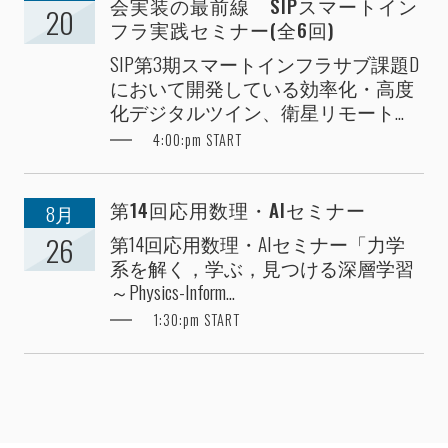
会実装の最前線 SIPスマートイン
20
フラ実践セミナー(全6回)
SIP第3期スマートインフラサブ課題D
において開発している効率化・高度
化デジタルツイン、衛星リモート...
4:00:pm START
第14回応用数理・AIセミナー
8月
第14回応用数理・AIセミナー「力学
26
系を解く，学ぶ，見つける深層学習
～Physics-Inform...
1:30:pm START