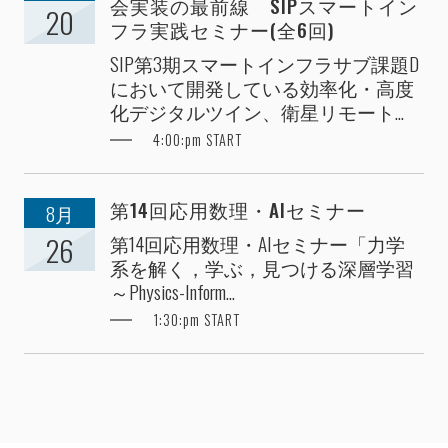
会実装の最前線 SIPスマートイン
20
フラ実践セミナー(全6回)
SIP第3期スマートインフラサブ課題D
において開発している効率化・高度
化デジタルツイン、衛星リモート...
4:00:pm START
第14回応用数理・AIセミナー
8月
第14回応用数理・AIセミナー「力学
26
系を解く，学ぶ，見つける深層学習
～Physics-Inform...
1:30:pm START