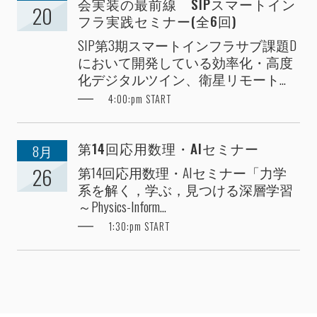
会実装の最前線 SIPスマートイン
20
フラ実践セミナー(全6回)
SIP第3期スマートインフラサブ課題D
において開発している効率化・高度
化デジタルツイン、衛星リモート...
4:00:pm START
第14回応用数理・AIセミナー
8月
第14回応用数理・AIセミナー「力学
26
系を解く，学ぶ，見つける深層学習
～Physics-Inform...
1:30:pm START