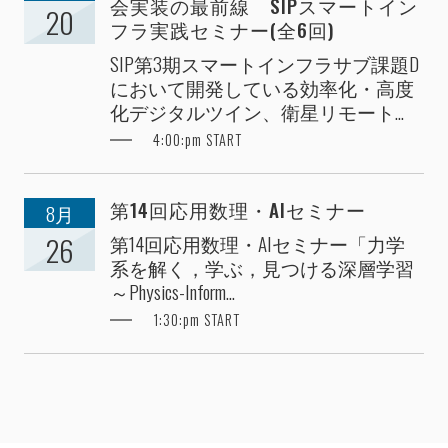
会実装の最前線 SIPスマートイン
20
フラ実践セミナー(全6回)
SIP第3期スマートインフラサブ課題D
において開発している効率化・高度
化デジタルツイン、衛星リモート...
4:00:pm START
第14回応用数理・AIセミナー
8月
第14回応用数理・AIセミナー「力学
26
系を解く，学ぶ，見つける深層学習
～Physics-Inform...
1:30:pm START