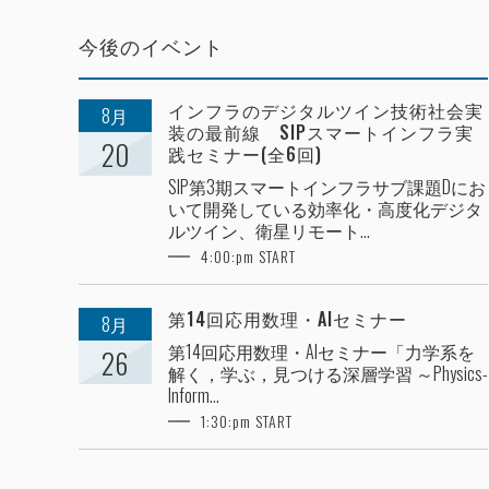
今後のイベント
インフラのデジタルツイン技術社会実
8月
装の最前線 SIPスマートインフラ実
20
践セミナー(全6回)
SIP第3期スマートインフラサブ課題Dにお
いて開発している効率化・高度化デジタ
ルツイン、衛星リモート...
4:00:pm START
第14回応用数理・AIセミナー
8月
第14回応用数理・AIセミナー「力学系を
26
解く，学ぶ，見つける深層学習 ～Physics-
Inform...
1:30:pm START