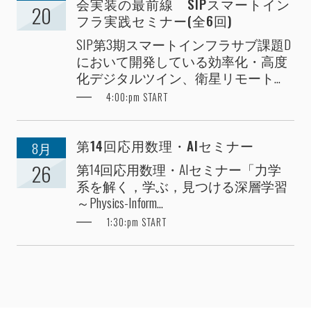
会実装の最前線 SIPスマートイン
20
フラ実践セミナー(全6回)
SIP第3期スマートインフラサブ課題D
において開発している効率化・高度
化デジタルツイン、衛星リモート...
4:00:pm START
第14回応用数理・AIセミナー
8月
第14回応用数理・AIセミナー「力学
26
系を解く，学ぶ，見つける深層学習
～Physics-Inform...
1:30:pm START