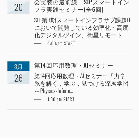
会実装の最前線 SIPスマートイン
20
フラ実践セミナー(全6回)
SIP第3期スマートインフラサブ課題D
において開発している効率化・高度
化デジタルツイン、衛星リモート...
4:00:pm START
第14回応用数理・AIセミナー
8月
第14回応用数理・AIセミナー「力学
26
系を解く，学ぶ，見つける深層学習
～Physics-Inform...
1:30:pm START