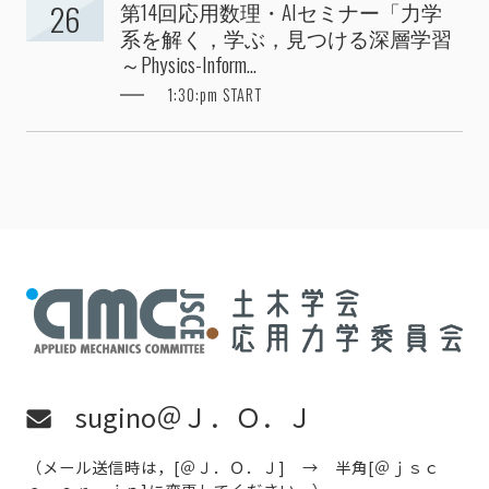
第14回応用数理・AIセミナー「力学
26
系を解く，学ぶ，見つける深層学習
～Physics-Inform...
1:30:pm START
sugino＠Ｊ．Ｏ．Ｊ
（メール送信時は，[＠Ｊ．Ｏ．Ｊ] → 半角[＠ｊｓｃ