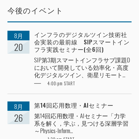
今後のイベント
インフラのデジタルツイン技術社
8月
会実装の最前線 SIPスマートイン
20
フラ実践セミナー(全6回)
SIP第3期スマートインフラサブ課題D
において開発している効率化・高度
化デジタルツイン、衛星リモート...
4:00:pm START
第14回応用数理・AIセミナー
8月
第14回応用数理・AIセミナー「力学
26
系を解く，学ぶ，見つける深層学習
～Physics-Inform...