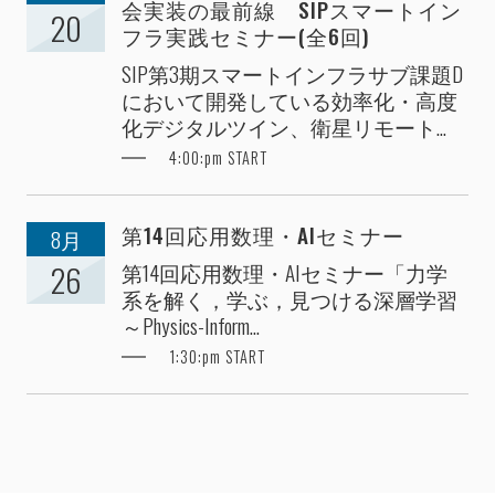
会実装の最前線 SIPスマートイン
20
フラ実践セミナー(全6回)
SIP第3期スマートインフラサブ課題D
において開発している効率化・高度
化デジタルツイン、衛星リモート...
4:00:pm START
第14回応用数理・AIセミナー
8月
第14回応用数理・AIセミナー「力学
26
系を解く，学ぶ，見つける深層学習
～Physics-Inform...
1:30:pm START