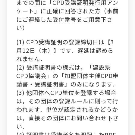
までの間に「CPD受講証明発行用アン
ケート」に正確に回答された方（事前
にご連絡した受付番号をご用意下さ
い）
(1) CPD受講証明の登録締切日は【3
月12日（木）】です．遅延
は認めら
れません．
(2) 受講証明書の様式は，「建設系
CPD協議会」の「加盟団体主催C
PD申
請書・受講証明書」のみになります．
(3) 他団体へCPD単位を登録する場合
は，その団体の登録ルールに則
って行
われます．単位が認定されるかどうか
は，直接その団体にお
問い合わせ下さ
い．
(4) 証明書は受講者名を明記したPDF