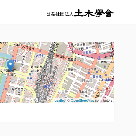
Leaflet
| ©
OpenStreetMap
contributors