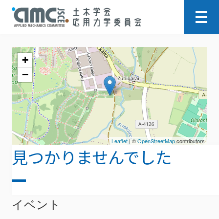
+
−
Leaflet
| ©
OpenStreetMap
contributors
見つかりませんでした
ごめんなさい。指定されたアーカイブは見つ
かりませんでした。
イベント