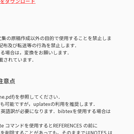
更新)をダウンロード
学会論文集の原稿作成以外の目的で使用することを禁止しま
配布及び転送等の行為を禁止します．
利用する場合は，変換をお願いします．
載されています．
注意点
me.pdf)を参照してください．
ずれでも可能ですが，uplatexの利用を推奨します．
，英語訳が必要になります．bibtexを使用する場合は
ote コマンドを使用するとREFERENCES の前に
ote を削除することがあっても，そのままではNOTES は