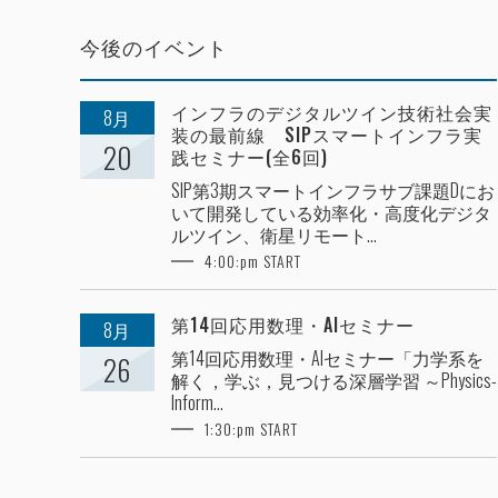
今後のイベント
インフラのデジタルツイン技術社会実
8月
装の最前線 SIPスマートインフラ実
20
践セミナー(全6回)
SIP第3期スマートインフラサブ課題Dにお
いて開発している効率化・高度化デジタ
ルツイン、衛星リモート...
4:00:pm START
第14回応用数理・AIセミナー
8月
第14回応用数理・AIセミナー「力学系を
26
解く，学ぶ，見つける深層学習 ～Physics-
Inform...
1:30:pm START