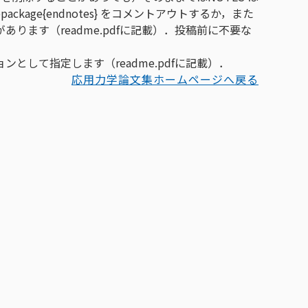
ckage{endnotes} をコメントアウトするか，また
あります（readme.pdfに記載）．投稿前に不要な
ョンとして指定します（readme.pdfに記載）．
応用力学論文集ホームページへ戻る