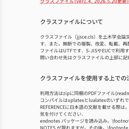
クラスファイル(ver1.4, 2026.5.20
クラスファイルについて
クラスファイル（jjsce.cls）を土木
す．また，無断での複製、改変、転載、再
ファイルはUTFです．S-JISやEUCで
問い合わせ先はクラスファイルの上部に記
クラスファイルを使用する上での
利用方法はzipに同梱のPDFファイル(read
コンパイルはuplatexとlualatexのい
REFERENCEに日本語の文献を載せる際は
気を付けてください．
endnotes パッケージを読み込み，\footn
NOTES が現れますが，その後，\footn