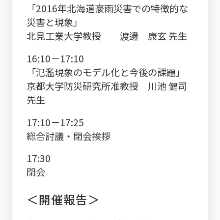
「2016年北海道豪雨災害での特徴的な
災害と現象」
北見工業大学教授 渡邊 康玄 先生
16:10－17:10
「氾濫現象のモデル化と今後の課題」
京都大学防災研究所准教授 川池 健司
先生
17:10－17:25
総合討議・閉会挨拶
17:30
閉会
＜開催報告＞