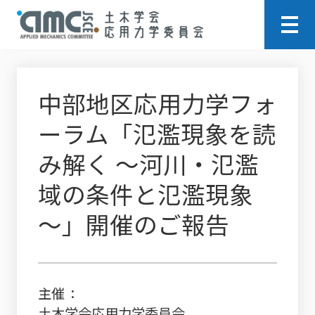
中部地区応用力学フォ
ーラム「氾濫現象を読
み解く ～河川・氾濫
域の条件と氾濫現象
～」開催のご報告
主催
土木学会応用力学委員会