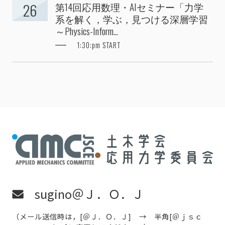
第14回応用数理・AIセミナー「力学
26
系を解く，学ぶ，見つける深層学習
～Physics-Inform...
1:30:pm START
sugino＠Ｊ．Ｏ．Ｊ
（メール送信時は，[＠Ｊ．Ｏ．Ｊ] → 半角[＠ｊｓｃ