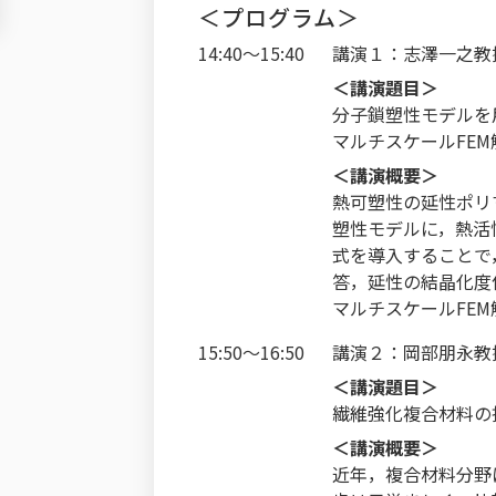
＜プログラム＞
14:40～15:40
講演１：志澤一之教
＜講演題目＞
分子鎖塑性モデルを
マルチスケールFEM
＜講演概要＞
熱可塑性の延性ポリ
塑性モデルに，熱活
式を導入することで
答，延性の結晶化度
マルチスケールFE
15:50～16:50
講演２：岡部朋永教
＜講演題目＞
繊維強化複合材料の
＜講演概要＞
近年，複合材料分野