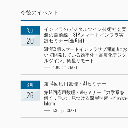
今後のイベント
インフラのデジタルツイン技術社会実
8月
装の最前線 SIPスマートインフラ実
20
践セミナー(全6回)
SIP第3期スマートインフラサブ課題Dにお
いて開発している効率化・高度化デジタ
ルツイン、衛星リモート...
4:00:pm START
第14回応用数理・AIセミナー
8月
第14回応用数理・AIセミナー「力学系を
26
解く，学ぶ，見つける深層学習 ～Physics-
Inform...
1:30:pm START