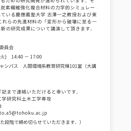
するための研究開発が進められています．そ
・炭素繊維強化複合材料の力学的シミュレー
ている慶應義塾大学 志澤一之教授および東
これらの先進材料の「変形から破壊に至る一
最新の研究成果について講演して頂きます．
委員会
) 14:40 － 17:00
ャンパス 人間環境系教育研究棟101室（大講
下記まで連絡いただけると幸いです．
工学研究科土木工学専攻
治
ato.a5@tohoku.ac.jp
した段階で締め切らせていただきます．）