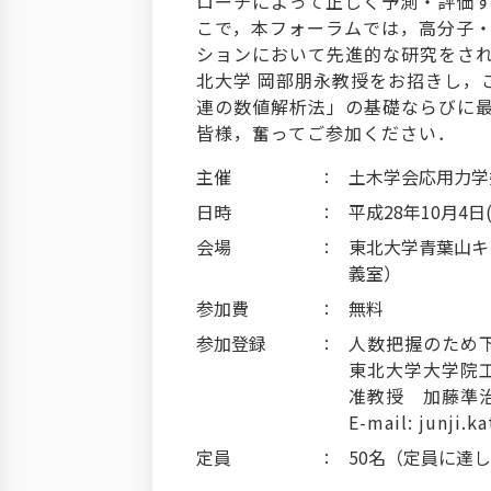
ローチによって正しく予測・評価
こで，本フォーラムでは，高分子
ションにおいて先進的な研究をされ
北大学 岡部朋永教授をお招きし，
連の数値解析法」の基礎ならびに
皆様，奮ってご参加ください．
主催
土木学会応用力学
日時
平成28年10月4日(火
会場
東北大学青葉山キ
義室）
参加費
無料
参加登録
人数把握のため
東北大学大学院
准教授 加藤準
E-mail: junji.k
定員
50名（定員に達