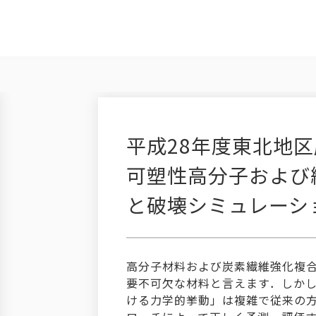
平成28年度東北地
可塑性高分子および
と破壊シミュレーシ
高分子材料および炭素繊維強化複
要不可欠な材料と言えます．しか
ける力学的挙動」は複雑で従来の