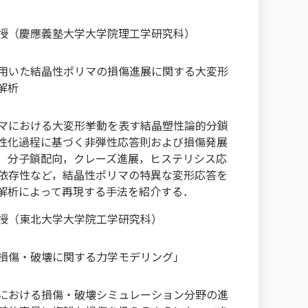
授（慶應義塾大学大学院理工学研究科）
用いた結晶性ポリマの損傷進展に関する大変形
解析
マにおける大変形挙動を表す結晶塑性論的分鎖
性化過程に基づく非弾性応答則および損傷発展
，分子鎖配向，クレーズ進展，ヒステリシス応
依存性など，結晶性ポリマの特異な変形応答を
M解析によって再現する手法を紹介する．
授（東北大学大学院工学研究科）
損傷・破壊に関する力学モデリング」
における損傷・破壊シミュレーション分野の進