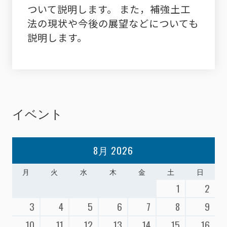
ついて説明します。 また，補強土工
法の現状や今後の展望などについても
説明します。
イベント
8月 2026
月
火
水
木
金
土
日
1
2
3
4
5
6
7
8
9
10
11
12
13
14
15
16