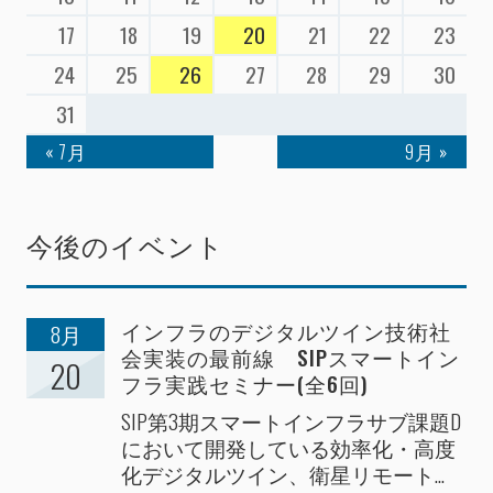
17
18
19
20
21
22
23
24
25
26
27
28
29
30
31
« 7月
9月 »
今後のイベント
インフラのデジタルツイン技術社
8月
会実装の最前線 SIPスマートイン
20
フラ実践セミナー(全6回)
SIP第3期スマートインフラサブ課題D
において開発している効率化・高度
化デジタルツイン、衛星リモート...