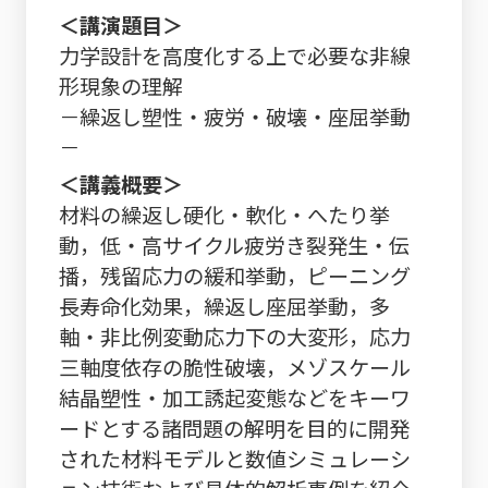
＜講演題目＞
力学設計を高度化する上で必要な非線
形現象の理解
－繰返し塑性・疲労・破壊・座屈挙動
－
＜講義概要＞
材料の繰返し硬化・軟化・へたり挙
動，低・高サイクル疲労き裂発生・伝
播，残留応力の緩和挙動，ピーニング
長寿命化効果，繰返し座屈挙動，多
軸・非比例変動応力下の大変形，応力
三軸度依存の脆性破壊，メゾスケール
結晶塑性・加工誘起変態などをキーワ
ードとする諸問題の解明を目的に開発
された材料モデルと数値シミュレーシ