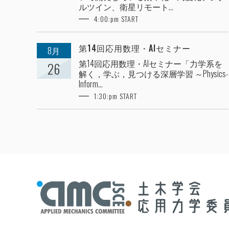
ルツイン、衛星リモート...
4:00:pm START
第14回応用数理・AIセミナー
8月
第14回応用数理・AIセミナー「力学系を
26
解く，学ぶ，見つける深層学習 ～Physics-
Inform...
1:30:pm START