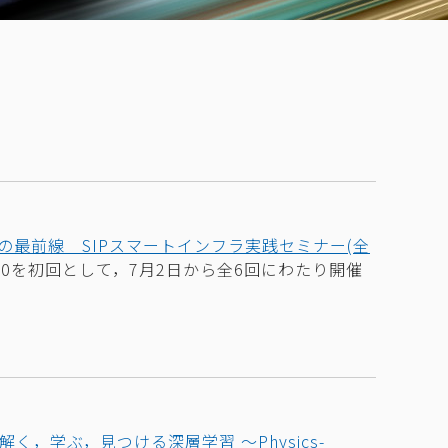
最前線 SIPスマートインフラ実践セミナー(全
15:00を初回として，7月2日から全6回にわたり開催
く，学ぶ，見つける深層学習 ～Physics-