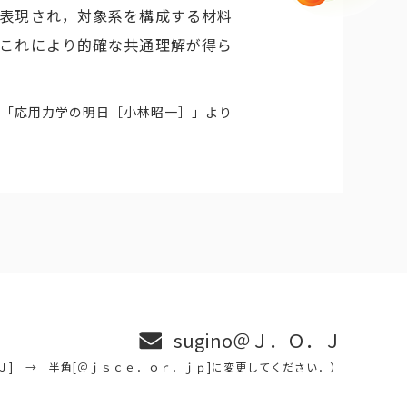
表現され，対象系を構成する材料
これにより的確な共通理解が得ら
説
「応用力学の明日［小林昭一］」より
sugino＠Ｊ．Ｏ．Ｊ
Ｊ] → 半角[＠ｊｓｃｅ．ｏｒ．ｊｐ]に変更してください．）