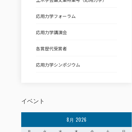
応用力学フォーラム
応用力学講演会
各賞歴代受賞者
応用力学シンポジウム
イベント
8月 2026
月
火
水
木
金
土
日