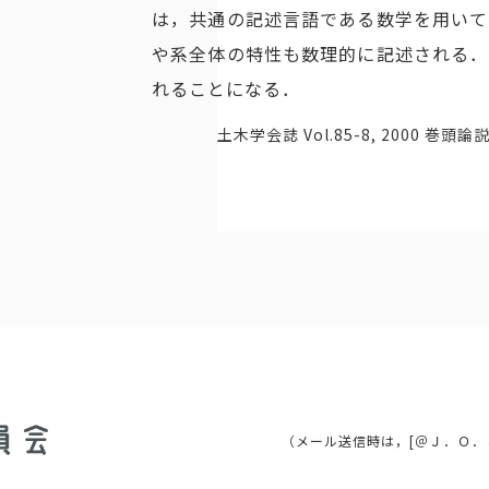
は，共通の記述言語である数学を用いて
や系全体の特性も数理的に記述される．
れることになる．
土木学会誌 Vol.85-8, 2000 巻頭論
（メール送信時は，[＠Ｊ．Ｏ．