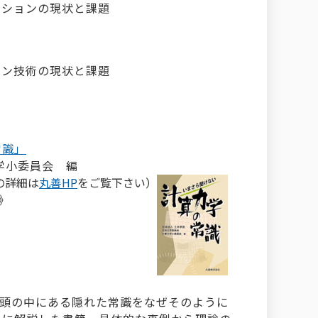
ーションの現状と課題
ョン技術の現状と課題
常識」
学小委員会 編
の詳細は
丸善HP
をご覧下さい）
円》
の頭の中にある隠れた常識をなぜそのように