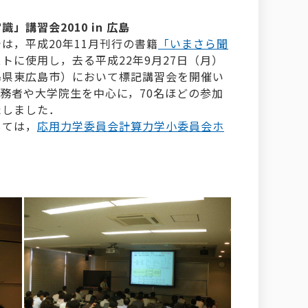
講習会2010 in 広島
は，平成20年11月刊行の書籍
「いまさら聞
トに使用し，去る平成22年9月27日（月）
島県東広島市）において標記講習会を開催い
実務者や大学院生を中心に，70名ほどの参加
たしました．
しては，
応用力学委員会計算力学小委員会ホ
．