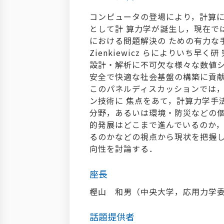
コンピュータの登場により，計算
として計 算力学が誕生し，現在で
における問題解決の ための有力な
Zienkiewicz らによりいち
設計・解析に不可欠な様々な数値シ
安全で快適な社会基盤の構築に貢
このパネルディスカッションでは
ン技術に 焦点をあて，計算力学手
分野，あるいは環境・防災などの
的発展はどこまで進んでいるのか
るのかなどの視点から現状を把握し
向性を討論する．
座長
樫山 和男（中央大学，応用力学
話題提供者