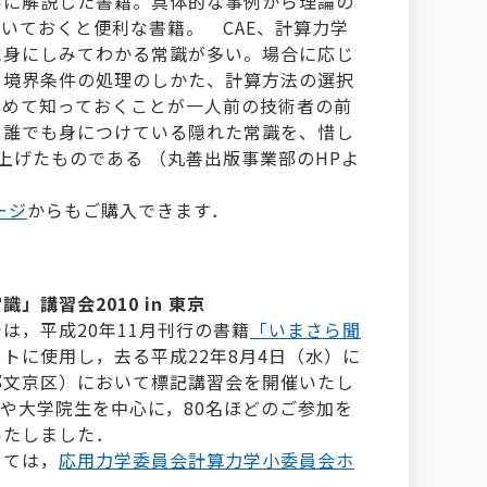
いに解説した書籍。具体的な事例から理論の
いておくと便利な書籍。 CAE、計算力学
に身にしみてわかる常識が多い。場合に応じ
、境界条件の処理のしかた、計算方法の選択
含めて知っておくことが一人前の技術者の前
ら誰でも身につけている隠れた常識を、惜し
上げたものである （丸善出版事業部のHPよ
ージ
からもご購入できます．
講習会2010 in 東京
は，平成20年11月刊行の書籍
「いまさら聞
トに使用し，去る平成22年8月4日（水）に
都文京区）において標記講習会を開催いたし
者や大学院生を中心に，80名ほどのご参加を
いたしました．
しては，
応用力学委員会計算力学小委員会ホ
．