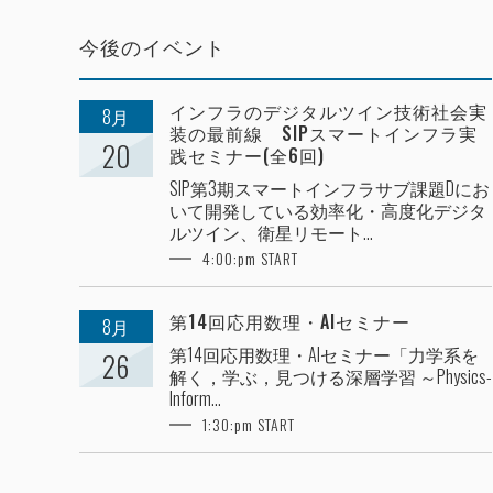
今後のイベント
インフラのデジタルツイン技術社会実
8月
装の最前線 SIPスマートインフラ実
20
践セミナー(全6回)
SIP第3期スマートインフラサブ課題Dにお
いて開発している効率化・高度化デジタ
ルツイン、衛星リモート...
4:00:pm START
第14回応用数理・AIセミナー
8月
第14回応用数理・AIセミナー「力学系を
26
解く，学ぶ，見つける深層学習 ～Physics-
Inform...
1:30:pm START