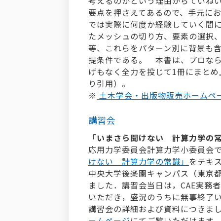
考えるのかという理由からていね
要点を押さえてあるので、手元にお
では実際に何度か経験していく間
たメッシュの切り方、要素の選択
等、これらをパターン別に背景も
提条件である。 本書は、プロな
げもなく全力を投じて1冊にまとめ
り引用）。
※
土木学会・出版物販売ホームペ
講習会
「いまさら聞けない 計算力学の常識」
応用力学委員会計算力学小委員会で
けない 計算力学の常識」
をテキス
中央大学後楽園キャンパス（東京
ました．講習会当日は，CAE実務
いただき，盛況のうちに無事終了
講習会の詳細および資料につきま
ームページ
にてご覧いただけます