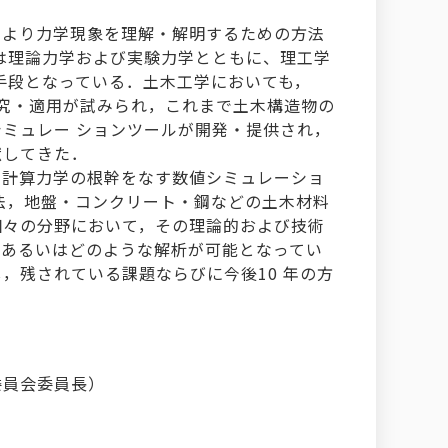
により力学現象を理解・解明するための方法
は理論力学および実験力学とともに、理工学
手段となっている．土木工学においても，
早く研 究・適用が試みられ，これまで土木構造物の
ミュレー ションツールが開発・提供され，
献してきた．
，計算力学の根幹をなす数値シミュレーショ
法，地盤・コンクリート・鋼などの土木材料
個々の分野において，その理論的および技術
，あるいはどのような解析が可能となってい
，残されている課題ならびに今後10 年の方
委員会委員長）